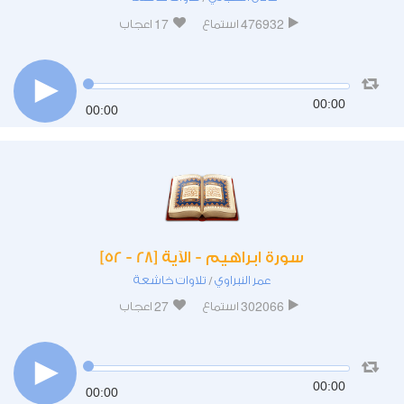
17
476932
استماع
اعجاب
00:00
00:00
سورة ابراهيم - الآية [28 - 52]
عمر النبراوي
تلاوات خاشعة
/
27
302066
استماع
اعجاب
00:00
00:00