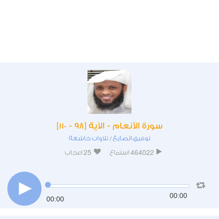
سورة الأنعام - الآية [98 - 110]
توفيق الصايغ
تلاوات خاشعة
/
25
464022
استماع
اعجاب
00:00
00:00