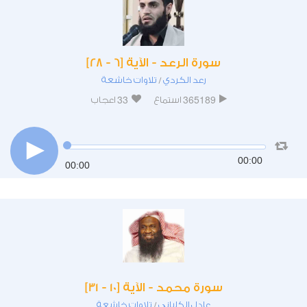
سورة الرعد - الآية [6 - 28]
رعد الكردي
تلاوات خاشعة
/
33
365189
استماع
اعجاب
00:00
00:00
سورة محمد - الآية [10 - 31]
عادل الكلباني
تلاوات خاشعة
/