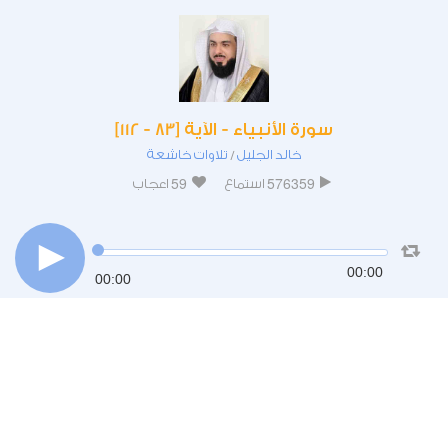
سورة الأنبياء - الآية [83 - 112]
خالد الجليل
تلاوات خاشعة
/
59
576359
استماع
اعجاب
00:00
00:00