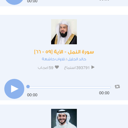
00:00
سورة النمل - الآية [59 - 66]
خالد الجليل
تلاوات خاشعة
/
59
393791
استماع
اعجاب
00:00
00:00