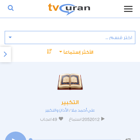
الأكثر إستماعاً
التكبير
علي أحمد ملا
الأذان والتكبير
/
49
2052012
استماع
اعجاب