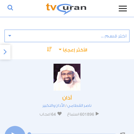
الأكثر إعجاباً
أذان
ناصر القطامي
الأذان والتكبير
/
64
601896
استماع
اعجاب