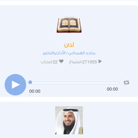
أذان
ماجد الهمذاني
الأذان والتكبير
/
22
271955
استماع
اعجاب
00:00
00:00