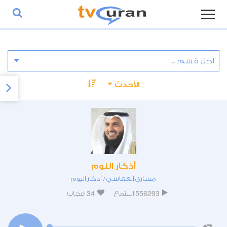
الأحدث
أذكار النوم
مشاري العفاسي
أذكار اليوم
/
34
556293
استماع
اعجاب