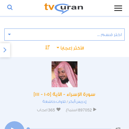
الأكثر إعجاباً
سورة الإسراء - الآية [105 - 111]
إدريس أبكر
تلاوات خاشعة
/
365
897052
استماع
اعجاب