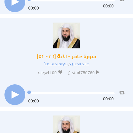
00:00
00:00
سورة غافر - الآية [26 - 52]
خالد الجليل
تلاوات خاشعة
/
109
750760
استماع
اعجاب
00:00
00:00