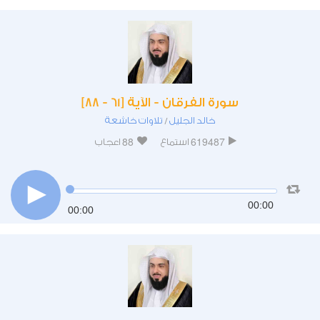
سورة الفرقان - الآية [61 - 88]
خالد الجليل
تلاوات خاشعة
/
88
619487
استماع
اعجاب
00:00
00:00