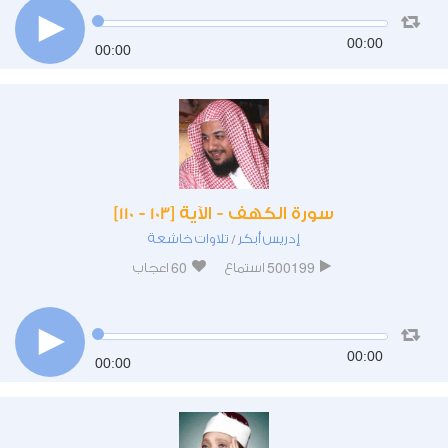
00:00
00:00
سورة الكهف - الآية [103 - 110]
إدريس أبكر
تلاوات خاشعة
/
60
500199
استماع
اعجاب
00:00
00:00