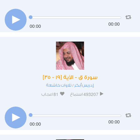
00:00
00:00
سورة ق - الآية [19 - 35]
إدريس أبكر
تلاوات خاشعة
/
81
493207
استماع
اعجاب
00:00
00:00