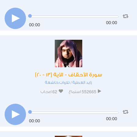
00:00
00:00
سورة الأحقاف - الآية [13 - 20]
زايد العطية
تلاوات خاشعة
/
62
552665
استماع
اعجاب
00:00
00:00