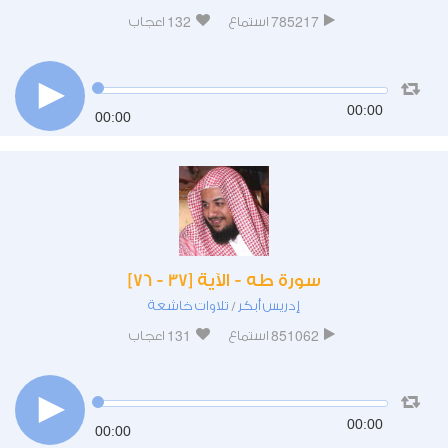
132
785217
استماع
اعجاب
00:00
00:00
سورة طه - الآية [37 - 76]
إدريس أبكر
تلاوات خاشعة
/
131
851062
استماع
اعجاب
00:00
00:00