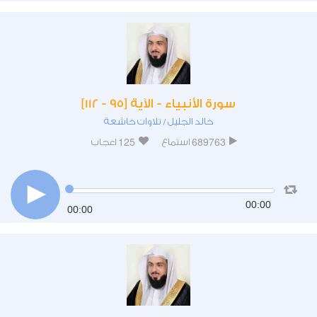
سورة الأنبياء - الآية [95 - 112]
خالد الجليل
تلاوات خاشعة
/
125
689763
استماع
اعجاب
00:00
00:00