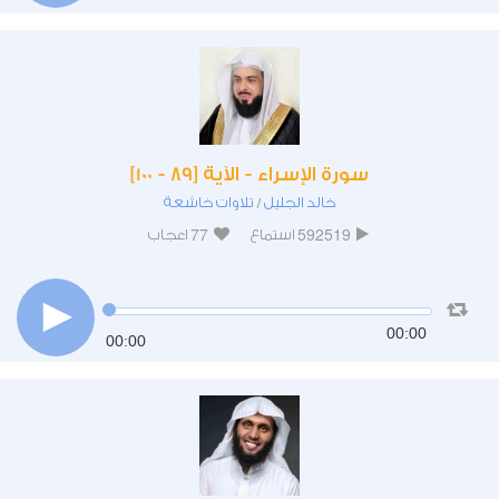
سورة الإسراء - الآية [89 - 100]
خالد الجليل
تلاوات خاشعة
/
77
592519
استماع
اعجاب
00:00
00:00