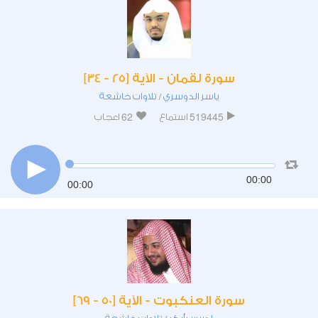
سورة لقمان - الآية [25 - 34]
ياسر الدوسري
تلاوات خاشعة
/
62
519445
استماع
اعجاب
00:00
00:00
سورة العنكبوت - الآية [50 - 69]