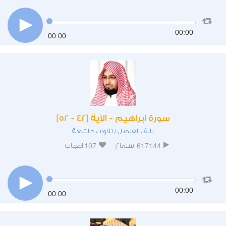
00:00
00:00
سورة ابراهيم - الآية [42 - 52]
نايف الفيصل
تلاوات خاشعة
/
107
617144
استماع
اعجاب
00:00
00:00