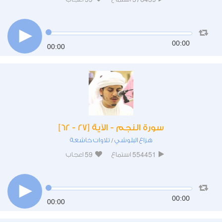
00:00
00:00
سورة النجم - الآية [27 - 62]
هزاع البلوشي
تلاوات خاشعة
/
59
554451
استماع
اعجاب
00:00
00:00