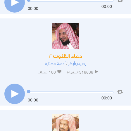
00:00
00:00
دعاء القنوت 2
إدريس أبكر
أدعية مختارة
/
100
316636
استماع
اعجاب
00:00
00:00