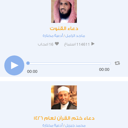
دعاء القنوت
ماجد الزامل
أدعية مختارة
/
16
114611
استماع
اعجاب
00:00
00:00
دعاء ختم القرآن لعام 1426
محمد جبريل
أدعية مختارة
/