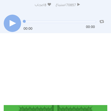
8
70857
استماع
اعجاب
00:00
00:00