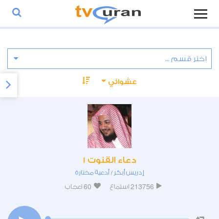
عشوائي
دعاء القنوت 1
إدريس أبكر
أدعية مختارة
/
60
213756
استماع
اعجاب