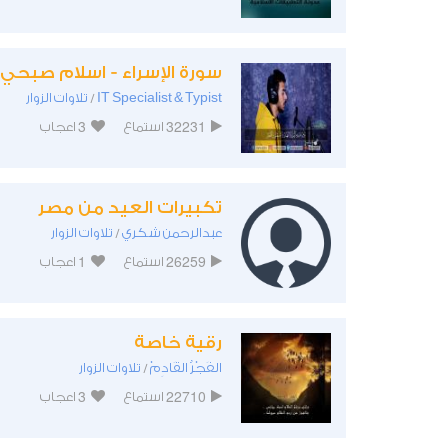
سورة الإسراء - اسلام صبحي
IT Specialist & Typist
تلاوات الزوار
/
3
32231
استماع
اعجاب
تكبيرات العيد من مصر
عبدالرحمن شكري
تلاوات الزوار
/
1
26259
استماع
اعجاب
رقية خاصة
الفَجْرُ القَادِمْ
تلاوات الزوار
/
3
22710
استماع
اعجاب