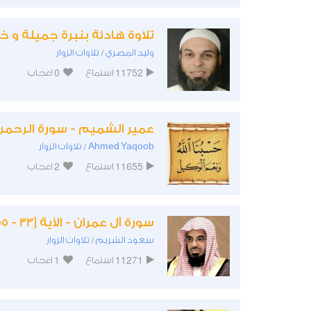
تلاوة هادئة بنبرة جميلة و 
وليد المصري
تلاوات الزوار
/
0
11752
استماع
اعجاب
عمير الشميم - سورة الرحمن - الآية 
Ahmed Yaqoob
تلاوات الزوار
/
2
11655
استماع
اعجاب
سورة آل عمران - الآية [33 - 55]
سعود الشريم
تلاوات الزوار
/
1
11271
استماع
اعجاب