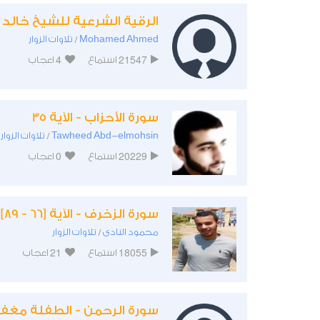
الرقية الشرعية للشيخ خالد 
Mohamed Ahmed
تلاوات الزوار
/
4
21547
استماع
اعجاب
سورة الأحزاب - الآية 35
Tawheed Abd-elmohsin
تلاوات الزوار
/
0
20229
استماع
اعجاب
سورة الزخرف - الآية [66 - 89] _ عبد الله كامل
محمود النادى
تلاوات الزوار
/
21
18055
استماع
اعجاب
سورة الرحمن - الطفلة مغف