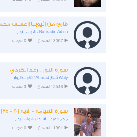
قارئ من إثيوبيا || عفيف محم
Bahradin Adisu
تلاوات الزوار
/
0
13097
استماع
اعجاب
سورة النور _ رعد الكردي
Ahmad Ȝlaắ Waly
تلاوات الزوار
/
3
12546
استماع
اعجاب
سورة القيامة - الآية [20 - 35]
محمد عبد الباسط
تلاوات الزوار
/
0
11991
استماع
اعجاب