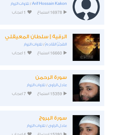
Arif Hossain Kakon
تلاوات الزوار
/
1
16978
استماع
اعجاب
الرقية || سلطان المعيقلي
الفَجْرُ القَادِمْ
تلاوات الزوار
/
1
16660
استماع
اعجاب
سورة الرحمن
عادل الراوى
تلاوات الزوار
/
7
15359
استماع
اعجاب
سورة البروج
عادل الراوى
تلاوات الزوار
/
4
15280
استماع
اعجاب