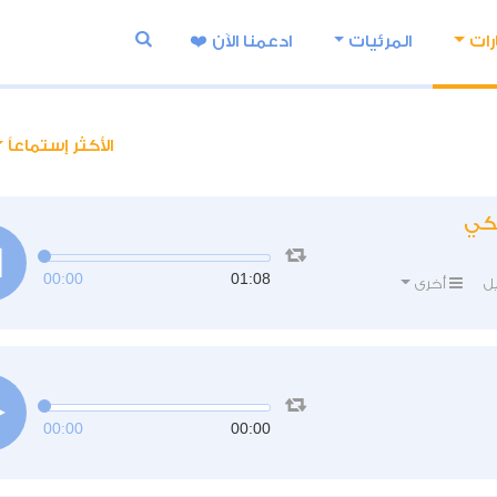
رات
المرئيات
ادعمنا اﻵن ❤️
الأكثر إستماعاً
مكي
00:00
01:08
ل
أخرى
00:00
00:00