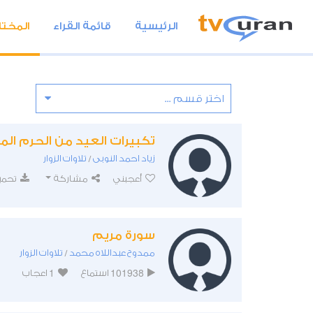
الرئيسية
قائمة القراء
المختا
تكبيرات العيد من الحرم ال
زياد احمد النوبى
تلاوات الزوار
/
أعجبني
مشاركة
تحمي
سورة مريم
ممدوح عبداللاه محمد
تلاوات الزوار
/
1
101938
استماع
اعجاب